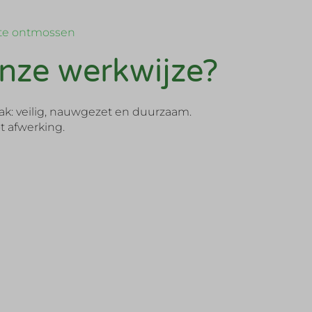
 te ontmossen
nze werkwijze?
k: veilig, nauwgezet en duurzaam.
t afwerking.