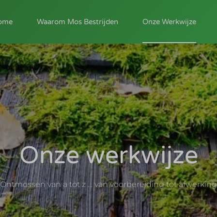
ome
Waarom Mos Bestrijden
Onze Werkwijze
Onze werkwijze
Ontmossen van a tot z … van voorbereiding tot afwerking